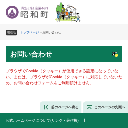
ペ
メ
ー
ニ
ジ
ュ
の
ー
先
を
トップページ
>
お問い合わせ
頭
飛
現在地
で
ば
す
し
本
。
て
お問い合わせ
文
本
文
へ
ブラウザでCookie（クッキー）が使用できる設定になっていな
い、または、ブラウザがCookie（クッキー）に対応していないた
め、お問い合わせフォームをご利用頂けません。
前のページへ戻る
このページの先頭へ
公式ホームページについて(リンク・著作権)