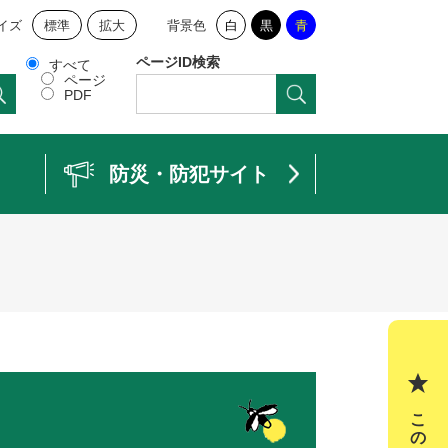
イズ
標準
拡大
背景色
白
黒
青
ページID検索
すべて
ページ
PDF
防災・防犯サイト