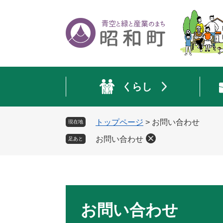
ペ
メ
ー
ニ
ジ
ュ
の
ー
先
を
頭
飛
で
ば
くらし
す
し
。
て
本
トップページ
>
お問い合わせ
現在地
文
へ
お問い合わせ
足あと
本
文
お問い合わせ