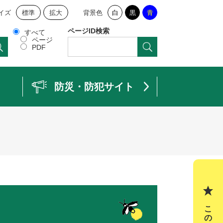
イズ
標準
拡大
背景色
白
黒
青
ページID検索
すべて
ページ
PDF
防災・防犯サイト