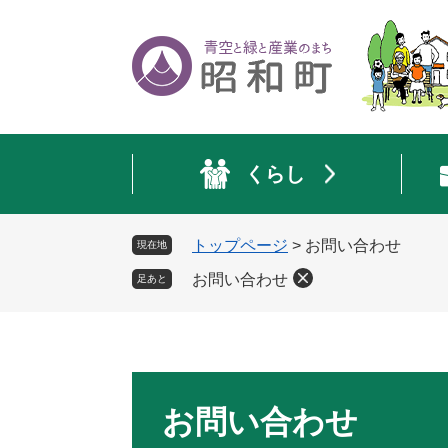
ペ
メ
ー
ニ
ジ
ュ
の
ー
先
を
頭
飛
で
ば
くらし
す
し
。
て
本
トップページ
>
お問い合わせ
現在地
文
へ
お問い合わせ
足あと
本
文
お問い合わせ