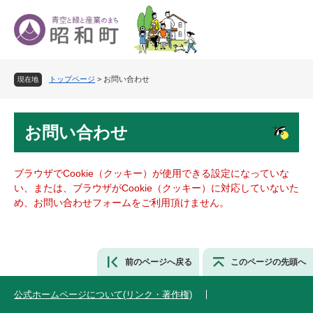
ペ
メ
ー
ニ
ジ
ュ
の
ー
先
を
トップページ
>
お問い合わせ
頭
飛
現在地
で
ば
す
し
本
。
て
お問い合わせ
文
本
文
へ
ブラウザでCookie（クッキー）が使用できる設定になっていな
い、または、ブラウザがCookie（クッキー）に対応していないた
め、お問い合わせフォームをご利用頂けません。
前のページへ戻る
このページの先頭へ
公式ホームページについて(リンク・著作権)