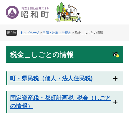
ペ
メ
ー
ニ
ジ
ュ
の
ー
先
を
トップページ
>
申請・届出・手続き
>
税金＿しごとの情報
頭
飛
現在地
で
ば
す
し
本
。
て
税金＿しごとの情報
文
本
文
へ
町・県民税（個人・法人住民税)
固定資産税・都町計画税_税金（しごと
の情報）