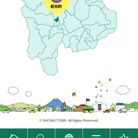
©
SHOWA TOWN
. All Rights Reserved.
ホ
翻
ー
訳