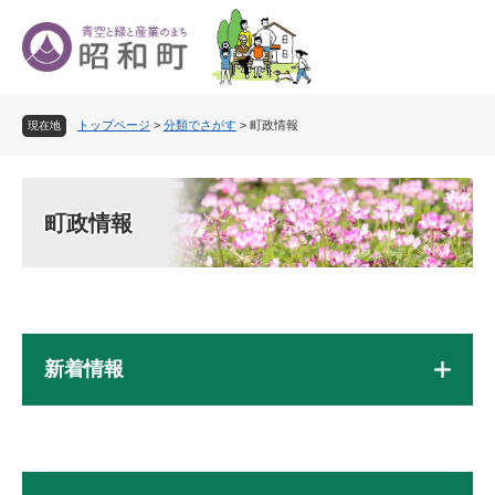
ペ
メ
ー
ニ
ジ
ュ
の
ー
先
を
トップページ
>
分類でさがす
>
町政情報
頭
飛
現在地
で
ば
す
し
本
。
て
文
町政情報
本
文
へ
新着情報