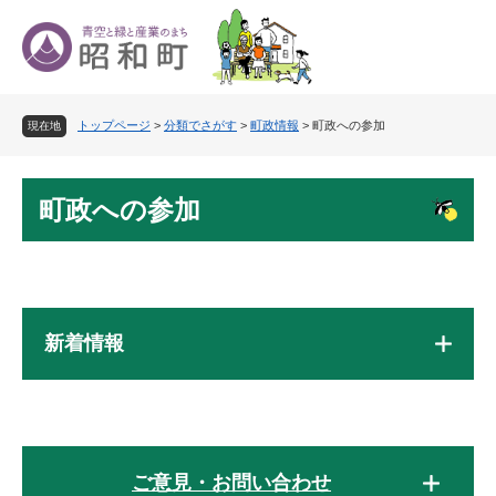
ペ
メ
ー
ニ
ジ
ュ
の
ー
先
を
トップページ
>
分類でさがす
>
町政情報
>
町政への参加
頭
飛
現在地
で
ば
す
し
本
。
て
町政への参加
文
本
文
へ
新着情報
ご意見・お問い合わせ