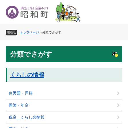
ペ
メ
ー
ニ
ジ
ュ
の
ー
先
を
トップページ
>
分類でさがす
頭
飛
現在地
で
ば
す
し
本
。
て
分類でさがす
文
本
文
へ
くらしの情報
住民票・戸籍
保険・年金
税金＿くらしの情報