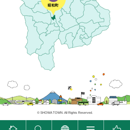
©
SHOWA TOWN
. All Rights Reserved.
ホ
翻
ー
訳