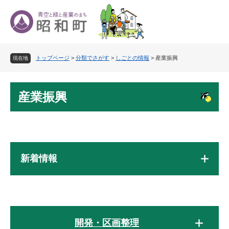
ペ
メ
ー
ニ
ジ
ュ
の
ー
先
を
トップページ
>
分類でさがす
>
しごとの情報
>
産業振興
頭
飛
現在地
で
ば
す
し
本
。
て
産業振興
文
本
文
へ
新着情報
開発・区画整理