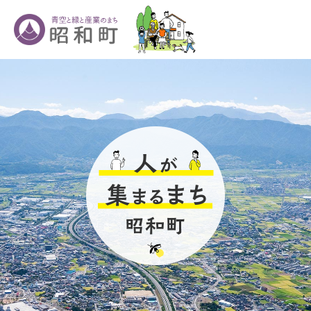
ペ
メ
ー
ニ
ジ
ュ
の
ー
先
を
頭
飛
で
ば
す
し
。
て
本
文
へ