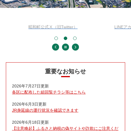
本
文
昭和町公式Ⅹ（旧Twitter）
LINEア
重要なお知らせ
2026年7月27日更新
各区に配布した組回覧チラシ等はこちら
2026年6月3日更新
JR身延線の運行状況を確認できます
2026年6月18日更新
【注意喚起】ふるさと納税の偽サイトや詐欺にご注意くだ