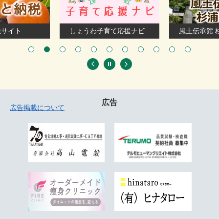
税サイト
しょうわ子育て応援ナビ
風土伝承館 
広告
広告掲載について