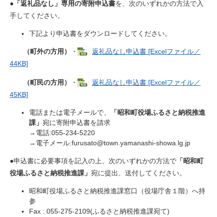
●
「返礼品なし」専用の寄附申込書
を、次のいずれかの方法で入
手してください。
下記より申込書をダウンロードしてください。
（町外の方用）
・
返礼品なし申込書 [Excelファイル／
44KB]
（町民の方用）
・
返礼品なし申込書 [Excelファイル／
45KB]
電話または電子メールで、
「昭和町役場ふるさと納税推進
課」
宛に寄附申込書を請求
→電話:055-234-5220
→電子メール:
furusato@town.yamanashi-showa.lg.jp
●申込書に必要事項を記入の上、次のいずれかの方法で
「昭和町
役場ふるさと納税推進課」
宛に提出、送付してください。
昭和町役場ふるさと納税推進課窓口（役場庁舎１階）へ持
参
Fax : 055-275-2109(ふるさと納税推進課宛て)