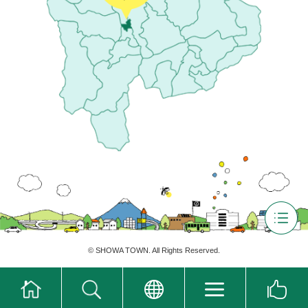
©
SHOWA TOWN
. All Rights Reserved.
ホ
翻
ー
訳
検
グ
お
ム
メ