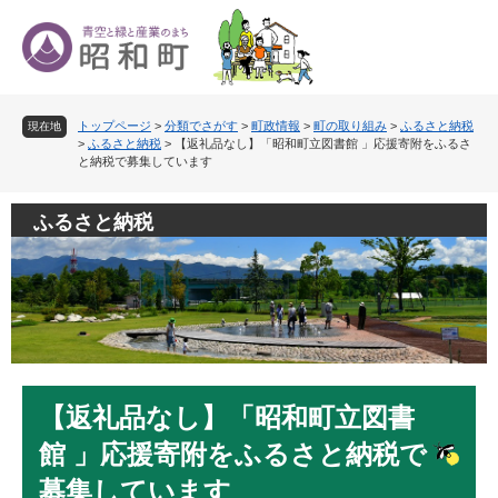
ペ
メ
ー
ニ
ジ
ュ
の
ー
先
を
トップページ
>
分類でさがす
>
町政情報
>
町の取り組み
>
ふるさと納税
頭
飛
現在地
>
ふるさと納税
>
【返礼品なし】「昭和町立図書館 」応援寄附をふるさ
で
ば
と納税で募集しています
す
し
。
て
ふるさと納税
本
文
へ
本
【返礼品なし】「昭和町立図書
文
館 」応援寄附をふるさと納税で
募集しています