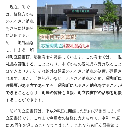
現在、町で
は、皆様方から
のふるさと納税
をさらに効果的
に活用するた
め、「
返礼品な
し
」による「
昭
和町立図書館
」応援寄附を募集しています。この寄附では、「
返
礼品を辞退する
」こととなり、本町からの返礼品を受け取ること
はできませんが、それ以外は通常のふるさと納税の制度が適用さ
れます。また、「返礼品がない」ふるさと納税のため、
昭和町に
住民票がある方であっても
、
昭和町にふるさと納税をすることが
できる
こととなり、
町民の皆様も直接、町立図書館の活動を応援
する
ことができます。
昭和町立図書館は、平成2年度に開館した県内で2番目に古い町
立図書館です。これまで利用者の皆様に支えられて、令和7年度
に35周年を迎えることができました。これからも町立図書館は、