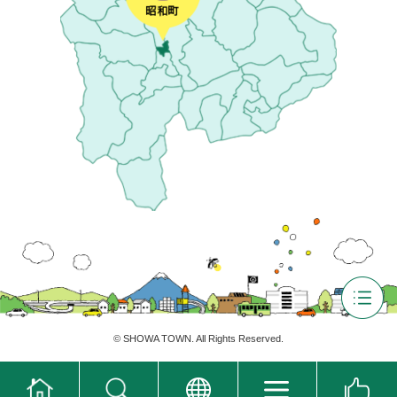
©
SHOWA TOWN
. All Rights Reserved.
ホ
翻
ー
訳