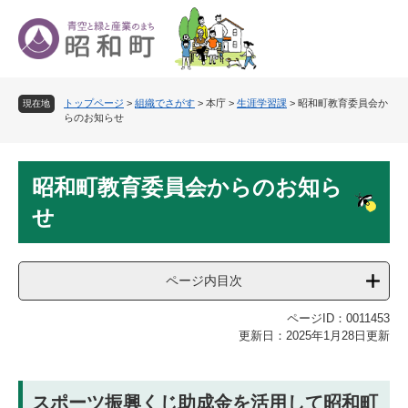
ペ
メ
ー
ニ
ジ
ュ
の
ー
先
を
トップページ
>
組織でさがす
>
本庁
>
生涯学習課
>
昭和町教育委員会か
頭
飛
現在地
らのお知らせ
で
ば
す
し
。
て
本
本
昭和町教育委員会からのお知ら
文
文
せ
へ
ページ内目次
ページID：0011453
更新日：2025年1月28日更新
スポーツ振興くじ助成金を活用して昭和町