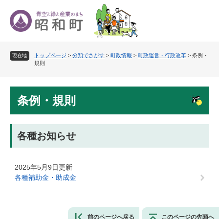
ペ
メ
ー
ニ
ジ
ュ
の
ー
先
を
トップページ
>
分類でさがす
>
町政情報
>
町政運営・行政改革
>
条例・
頭
飛
現在地
規則
で
ば
す
し
。
て
本
本
条例・規則
文
文
へ
各種お知らせ
2025年5月9日更新
各種補助金・助成金
前のページへ戻る
このページの先頭へ