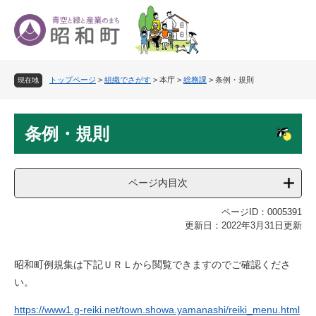
ペ
メ
ー
ニ
ジ
ュ
の
ー
先
を
トップページ
>
組織でさがす
>
本庁
>
総務課
>
条例・規則
頭
飛
現在地
で
ば
す
し
本
。
て
条例・規則
文
本
文
へ
ページ内目次
ページID：0005391
更新日：2022年3月31日更新
昭和町例規集は下記ＵＲＬから閲覧できますのでご確認くださ
い。
https://www1.g-reiki.net/town.showa.yamanashi/reiki_menu.html