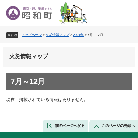
ペ
メ
ー
ニ
ジ
ュ
の
ー
先
を
トップページ
>
火災情報マップ
>
2021年
>
7月～12月
頭
飛
現在地
で
ば
す
し
。
て
火災情報マップ
本
文
へ
本
7月～12月
文
現在、掲載されている情報はありません。
前のページへ戻る
このページの先頭へ