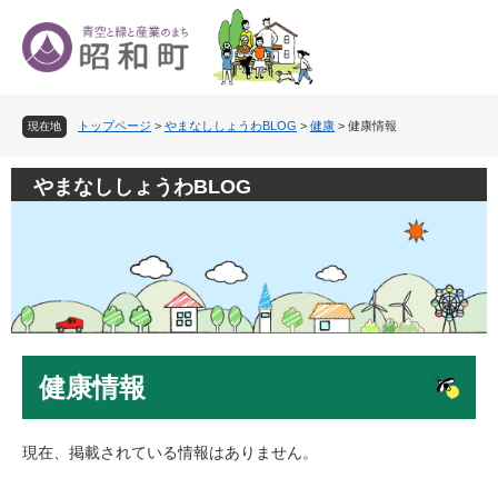
ペ
メ
ー
ニ
ジ
ュ
の
ー
先
を
トップページ
>
やまなししょうわBLOG
>
健康
>
健康情報
頭
飛
現在地
で
ば
す
し
やまなししょうわBLOG
。
て
本
文
へ
本
健康情報
文
現在、掲載されている情報はありません。