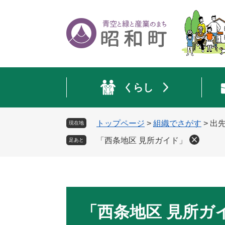
ペ
メ
ー
ニ
ジ
ュ
の
ー
先
を
頭
飛
で
ば
くらし
す
し
。
て
本
トップページ
>
組織でさがす
>
出
現在地
文
へ
「西条地区 見所ガイド」
足あと
本
文
「西条地区 見所ガ