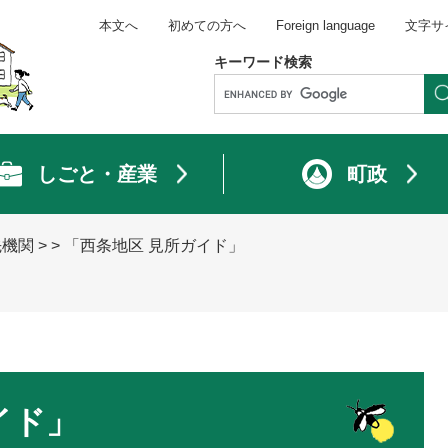
本文へ
初めての方へ
Foreign language
文字サ
キーワード検索
しごと・産業
町政
先機関
>
>
「西条地区 見所ガイド」
イド」