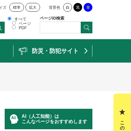
イズ
標準
拡大
背景色
白
黒
青
ページID検索
すべて
ページ
PDF
防災・防犯サイト
AI（人工知能）は
こんなページをおすすめします