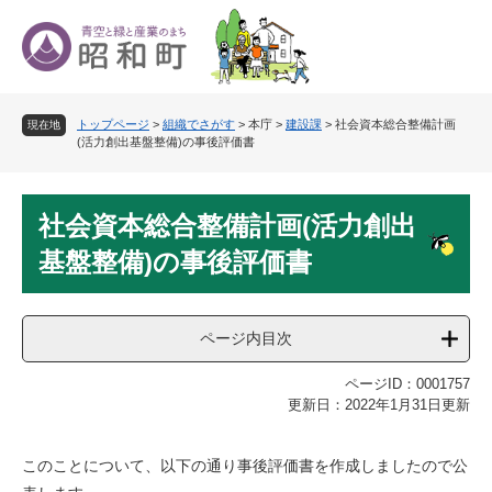
ペ
メ
ー
ニ
ジ
ュ
の
ー
先
を
トップページ
>
組織でさがす
>
本庁
>
建設課
>
社会資本総合整備計画
頭
飛
現在地
(活力創出基盤整備)の事後評価書
で
ば
す
し
。
て
本
本
社会資本総合整備計画(活力創出
文
文
基盤整備)の事後評価書
へ
ページ内目次
ページID：0001757
更新日：2022年1月31日更新
このことについて、以下の通り事後評価書を作成しましたので公