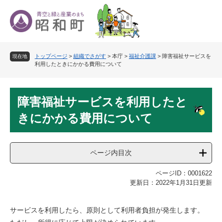
ペ
メ
ー
ニ
ジ
ュ
の
ー
先
を
トップページ
>
組織でさがす
>
本庁
>
福祉介護課
>
障害福祉サービスを
頭
飛
現在地
利用したときにかかる費用について
で
ば
す
し
。
て
本
本
障害福祉サービスを利用したと
文
文
きにかかる費用について
へ
ページ内目次
ページID：0001622
更新日：2022年1月31日更新
サービスを利用したら、原則として利用者負担が発生します。