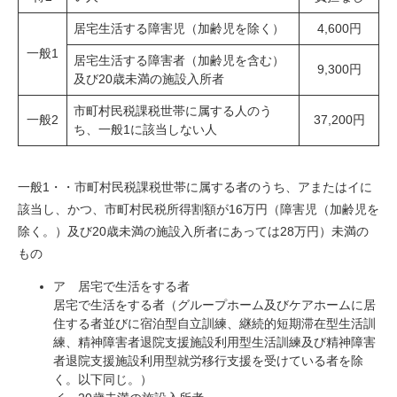
居宅生活する障害児（加齢児を除く）
4,600円
一般1
居宅生活する障害者（加齢児を含む）
9,300円
及び20歳未満の施設入所者
市町村民税課税世帯に属する人のう
一般2
37,200円
ち、一般1に該当しない人
一般1・・市町村民税課税世帯に属する者のうち、アまたはイに
該当し、かつ、市町村民税所得割額が16万円（障害児（加齢児を
除く。）及び20歳未満の施設入所者にあっては28万円）未満の
もの
ア 居宅で生活をする者
居宅で生活をする者（グループホーム及びケアホームに居
住する者並びに宿泊型自立訓練、継続的短期滞在型生活訓
練、精神障害者退院支援施設利用型生活訓練及び精神障害
者退院支援施設利用型就労移行支援を受けている者を除
く。以下同じ。）