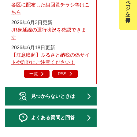
このページを一時保存
各区に配布した組回覧チラシ等はこ
ちら
2026年6月3日更新
JR身延線の運行状況を確認できま
す
2026年6月18日更新
【注意喚起】ふるさと納税の偽サイ
トや詐欺にご注意ください！
一覧
RSS
見つからないときは
よくある質問と回答