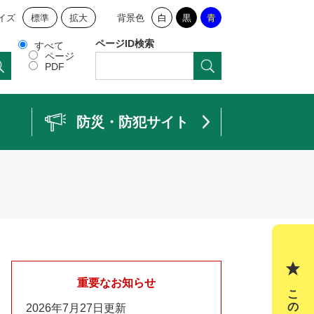
イズ
標準
拡大
背景色
白
黒
青
ページID検索
すべて
ページ
PDF
防災・防犯サイト
重要なお知らせ
2026年7月27日更新