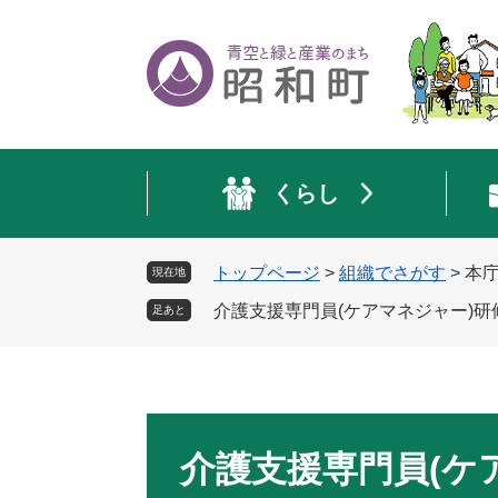
ペ
メ
ー
ニ
ジ
ュ
の
ー
先
を
頭
飛
で
ば
くらし
す
し
。
て
本
トップページ
>
組織でさがす
>
本
現在地
文
へ
介護支援専門員(ケアマネジャー)研
足あと
本
文
介護支援専門員(ケ