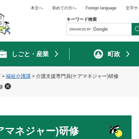
本文へ
初めての方へ
Foreign language
文字サ
キーワード検索
しごと・産業
町政
庁
>
福祉介護課
>
介護支援専門員(ケアマネジャー)研修
修
アマネジャー)研修