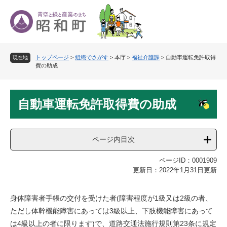
ペ
メ
ー
ニ
ジ
ュ
の
ー
先
を
トップページ
>
組織でさがす
>
本庁
>
福祉介護課
>
自動車運転免許取得
頭
飛
現在地
費の助成
で
ば
す
し
。
て
本
本
自動車運転免許取得費の助成
文
文
へ
ページ内目次
ページID：0001909
更新日：2022年1月31日更新
身体障害者手帳の交付を受けた者(障害程度が1級又は2級の者、
ただし体幹機能障害にあっては3級以上、下肢機能障害にあって
は4級以上の者に限ります)で、道路交通法施行規則第23条に規定