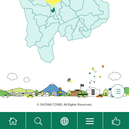
©
SHOWA TOWN
. All Rights Reserved.
ホ
翻
ー
訳
検
グ
お
ム
メ