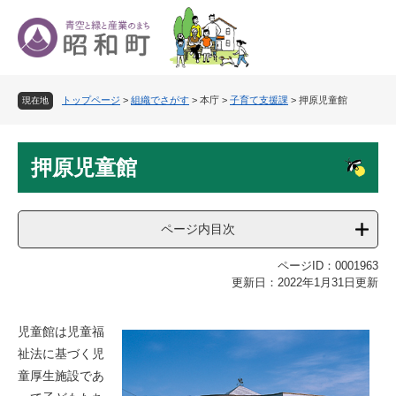
ペ
メ
ー
ニ
ジ
ュ
の
ー
先
を
トップページ
>
組織でさがす
>
本庁
>
子育て支援課
>
押原児童館
頭
飛
現在地
で
ば
す
し
本
。
て
押原児童館
文
本
文
へ
ページ内目次
ページID：0001963
更新日：2022年1月31日更新
児童館は児童福
祉法に基づく児
童厚生施設であ