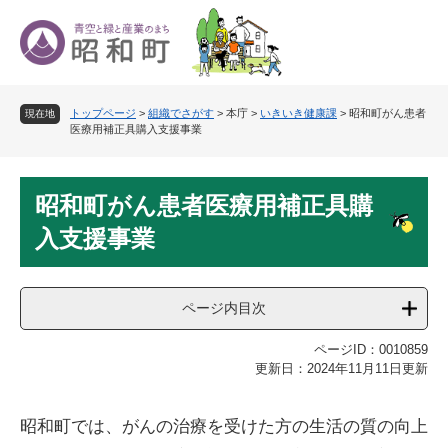
ペ
メ
ー
ニ
ジ
ュ
の
ー
先
を
トップページ
>
組織でさがす
>
本庁
>
いきいき健康課
>
昭和町がん患者
頭
飛
現在地
医療用補正具購入支援事業
で
ば
す
し
。
て
本
本
昭和町がん患者医療用補正具購
文
文
入支援事業
へ
ページ内目次
ページID：0010859
更新日：2024年11月11日更新
昭和町では、がんの治療を受けた方の生活の質の向上