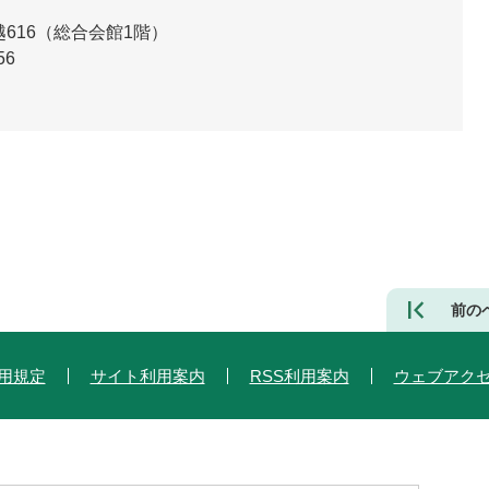
616（総合会館1階）
56
前の
用規定
サイト利用案内
RSS利用案内
ウェブアク