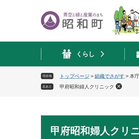
ペ
メ
ー
ニ
ジ
ュ
の
ー
先
を
頭
飛
で
ば
くらし
す
し
。
て
本
トップページ
>
組織でさがす
>
本
現在地
文
へ
甲府昭和婦人クリニック
足あと
本
文
甲府昭和婦人クリ