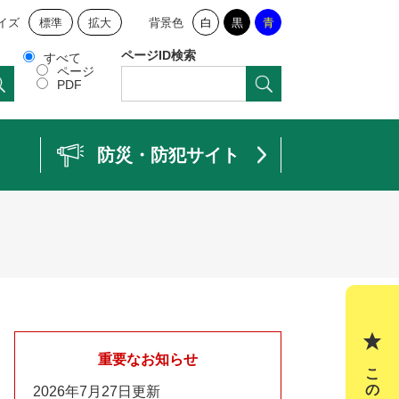
イズ
標準
拡大
背景色
白
黒
青
ページID検索
すべて
ページ
PDF
防災・防犯サイト
重要なお知らせ
2026年7月27日更新