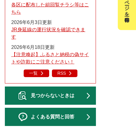
このページを一時保存
各区に配布した組回覧チラシ等はこ
ちら
2026年6月3日更新
JR身延線の運行状況を確認できま
す
2026年6月18日更新
【注意喚起】ふるさと納税の偽サイ
トや詐欺にご注意ください！
一覧
RSS
見つからないときは
よくある質問と回答