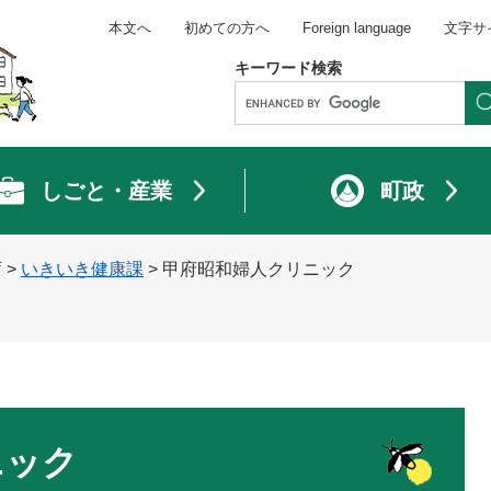
本文へ
初めての方へ
Foreign language
文字サ
キーワード検索
しごと・産業
町政
庁
>
いきいき健康課
>
甲府昭和婦人クリニック
ニック