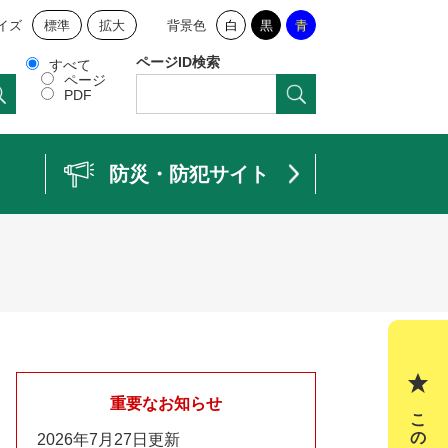
イズ
標準
拡大
背景色
白
黒
青
ページID検索
すべて
ページ
PDF
防災・防犯サイト
重要なお知らせ
2026年7月27日更新