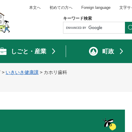
本文へ
初めての方へ
Foreign language
文字サ
キーワード検索
しごと・産業
町政
庁
>
いきいき健康課
>
カホリ歯科