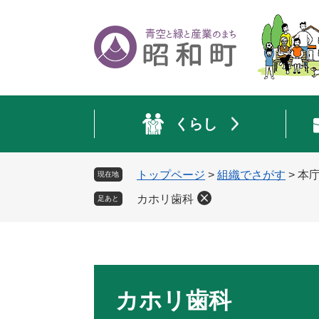
ペ
メ
ー
ニ
ジ
ュ
の
ー
先
を
頭
飛
で
ば
くらし
す
し
。
て
本
トップページ
>
組織でさがす
>
本
現在地
文
へ
カホリ歯科
足あと
本
文
カホリ歯科