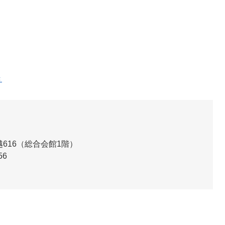
き
616（総合会館1階）
56