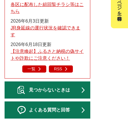
このページを一時保存
各区に配布した組回覧チラシ等はこ
ちら
2026年6月3日更新
JR身延線の運行状況を確認できま
す
2026年6月18日更新
【注意喚起】ふるさと納税の偽サイ
トや詐欺にご注意ください！
一覧
RSS
見つからないときは
よくある質問と回答