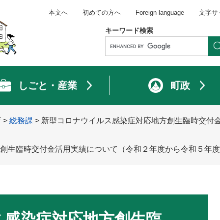
本文へ
初めての方へ
Foreign language
文字サ
キーワード検索
しごと・産業
町政
庁
>
総務課
>
新型コロナウイルス感染症対応地方創生臨時交付
創生臨時交付金活用実績について（令和２年度から令和５年度
ス感染症対応地方創生臨