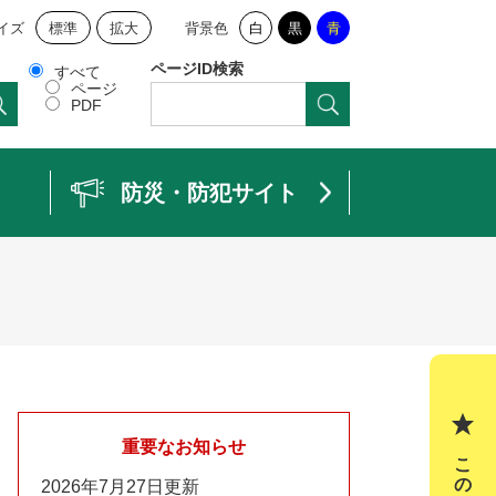
イズ
標準
拡大
背景色
白
黒
青
ページID検索
すべて
ページ
PDF
防災・防犯サイト
重要なお知らせ
2026年7月27日更新