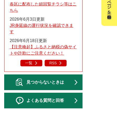
このページを一時保存
各区に配布した組回覧チラシ等はこ
ちら
2026年6月3日更新
JR身延線の運行状況を確認できま
す
2026年6月18日更新
【注意喚起】ふるさと納税の偽サイ
トや詐欺にご注意ください！
一覧
RSS
見つからないときは
よくある質問と回答