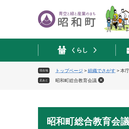
ペ
メ
ー
ニ
ジ
ュ
の
ー
先
を
頭
飛
で
ば
くらし
す
し
。
て
本
トップページ
>
組織でさがす
>
本
現在地
文
へ
昭和町総合教育会議
足あと
本
文
昭和町総合教育会