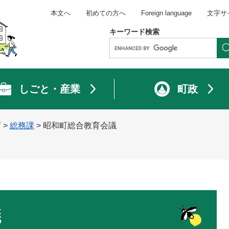
本文へ
初めての方へ
Foreign language
文字サ
キーワード検索
しごと・産業
町政
庁
>
総務課
>
昭和町総合教育会議
議