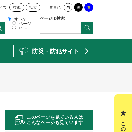
イズ
標準
拡大
背景色
白
黒
青
ページID検索
すべて
ページ
PDF
防災・防犯サイト
このページを見ている人は
こんなページも見ています