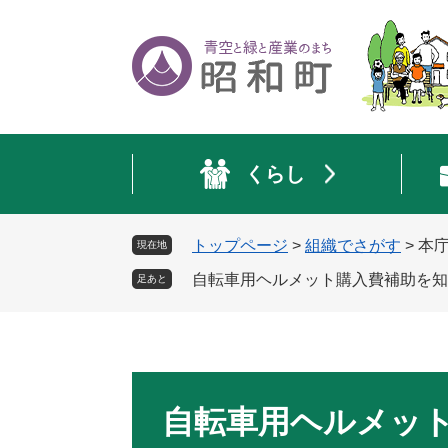
ペ
メ
ー
ニ
ジ
ュ
の
ー
先
を
頭
飛
で
ば
くらし
す
し
。
て
本
トップページ
>
組織でさがす
>
本
現在地
文
へ
自転車用ヘルメット購入費補助を知
足あと
本
文
自転車用ヘルメッ