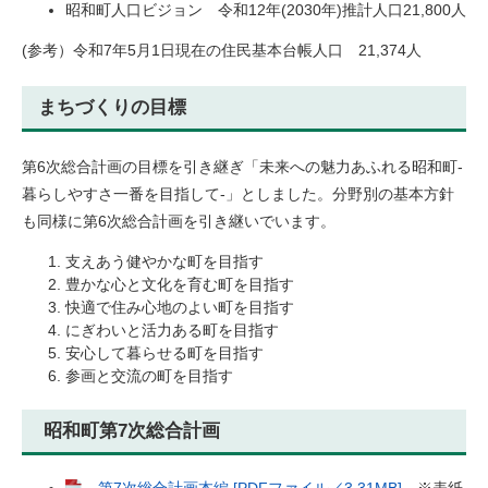
昭和町人口ビジョン 令和12年(2030年)推計人口21,800人
(参考）令和7年5月1日現在の住民基本台帳人口 21,374人
まちづくりの目標
第6次総合計画の目標を引き継ぎ「未来への魅力あふれる昭和町-
暮らしやすさ一番を目指して-」としました。分野別の基本方針
も同様に第6次総合計画を引き継いでいます。
支えあう健やかな町を目指す
豊かな心と文化を育む町を目指す
快適で住み心地のよい町を目指す
にぎわいと活力ある町を目指す
安心して暮らせる町を目指す
参画と交流の町を目指す
昭和町第7次総合計画
第7次総合計画本編 [PDFファイル／3.31MB]
※表紙