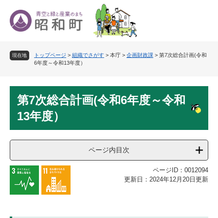
ペ
メ
ー
ニ
ジ
ュ
の
ー
先
を
トップページ
>
組織でさがす
>
本庁
>
企画財政課
>
第7次総合計画(令和
頭
飛
現在地
6年度～令和13年度）
で
ば
す
し
。
て
本
本
第7次総合計画(令和6年度～令和
文
文
13年度）
へ
ページ内目次
ページID：0012094
更新日：2024年12月20日更新