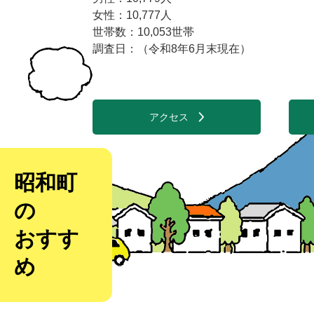
女性：10,777人
世帯数：10,053世帯
調査日：（令和8年6月末現在）
アクセス
昭和町
の
おすす
め