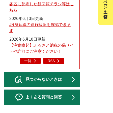
このページを一時保存
各区に配布した組回覧チラシ等はこ
ちら
2026年6月3日更新
JR身延線の運行状況を確認できま
す
2026年6月18日更新
【注意喚起】ふるさと納税の偽サイ
トや詐欺にご注意ください！
一覧
RSS
見つからないときは
よくある質問と回答