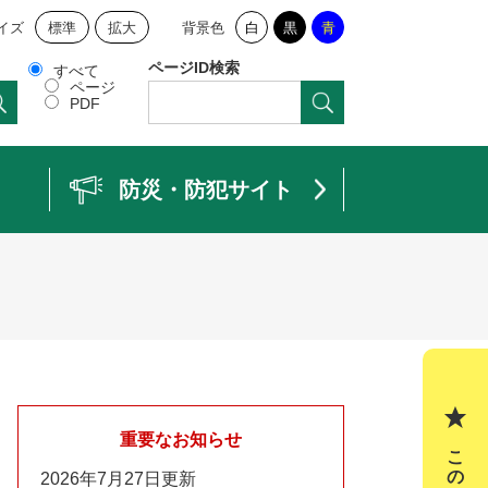
イズ
標準
拡大
背景色
白
黒
青
ページID検索
すべて
ページ
PDF
防災・防犯サイト
重要なお知らせ
2026年7月27日更新