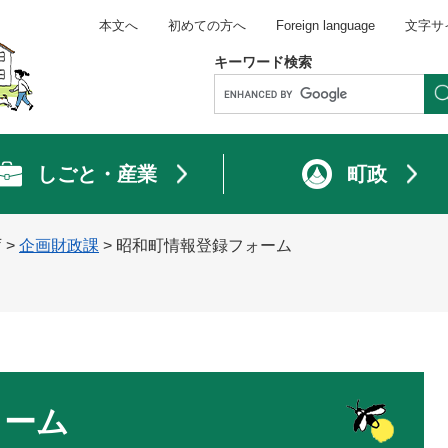
本文へ
初めての方へ
Foreign language
文字サ
キーワード検索
しごと・産業
町政
庁
>
企画財政課
>
昭和町情報登録フォーム
ォーム