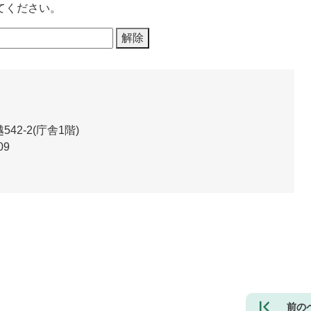
てください。
2-2(庁舎1階)
09
前の