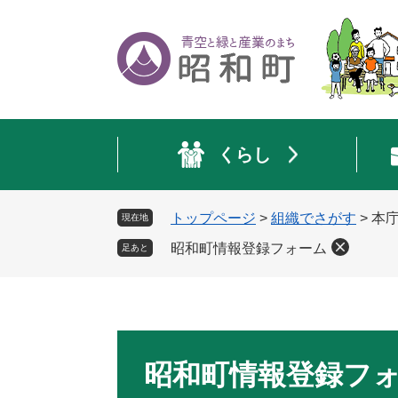
ペ
メ
ー
ニ
ジ
ュ
の
ー
先
を
頭
飛
で
ば
くらし
す
し
。
て
本
トップページ
>
組織でさがす
>
本
現在地
文
へ
昭和町情報登録フォーム
足あと
本
文
昭和町情報登録フ