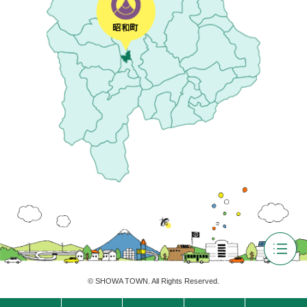
©
SHOWA TOWN
. All Rights Reserved.
ホ
翻