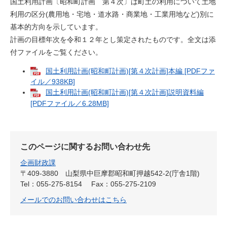
国土利用計画〔昭和町計画 第４次〕は町土の利用について土地
利用の区分(農用地・宅地・道水路・商業地・工業用地など)別に
基本的方向を示しています。
計画の目標年次を令和１２年とし策定されたものです。全文は添
付ファイルをご覧ください。
国土利用計画(昭和町計画)[第４次計画]本編 [PDFファ
イル／938KB]
国土利用計画(昭和町計画)[第４次計画]説明資料編
[PDFファイル／6.28MB]
このページに関するお問い合わせ先
企画財政課
〒409-3880
山梨県中巨摩郡昭和町押越542-2(庁舎1階)
Tel：055-275-8154
Fax：055-275-2109
メールでのお問い合わせはこちら