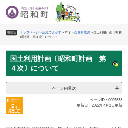
ペ
メ
ー
ニ
ジ
ュ
の
ー
先
を
トップページ
>
組織でさがす
>
本庁
>
企画財政課
>
国土利用計画〔昭和
頭
飛
現在地
町計画 第４次〕について
で
ば
す
し
。
て
本
本
国土利用計画〔昭和町計画 第
文
文
４次〕について
へ
ページ内目次
ページID：0005833
更新日：2022年4月1日更新