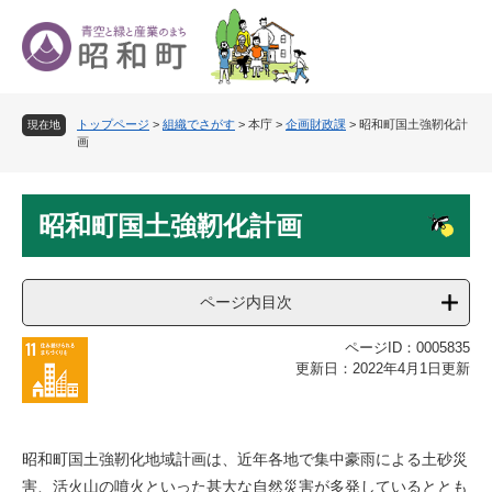
ペ
メ
ー
ニ
ジ
ュ
の
ー
先
を
トップページ
>
組織でさがす
>
本庁
>
企画財政課
>
昭和町国土強靭化計
頭
飛
現在地
画
で
ば
す
し
。
て
本
本
昭和町国土強靭化計画
文
文
へ
ページ内目次
ページID：0005835
更新日：2022年4月1日更新
昭和町国土強靭化地域計画は、近年各地で集中豪雨による土砂災
害、活火山の噴火といった甚大な自然災害が多発しているととも