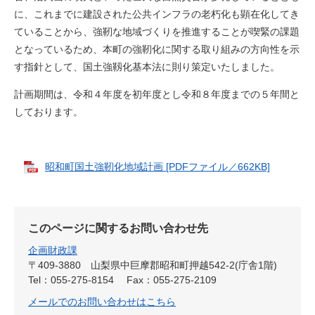
に、これまでに建設された公共インフラの老朽化も顕在化してき
ていることから、強靭な地域づくりを推進することが喫緊の課題
となっているため、本町の強靭化に関する取り組みの方向性を示
す指針として、国土強靱化基本法に則り策定いたしました。
計画期間は、令和４年度を初年度とし令和８年度までの５年間と
しております。
昭和町国土強靭化地域計画 [PDFファイル／662KB]
このページに関するお問い合わせ先
企画財政課
〒409-3880
山梨県中巨摩郡昭和町押越542-2(庁舎1階)
Tel：055-275-8154
Fax：055-275-2109
メールでのお問い合わせはこちら