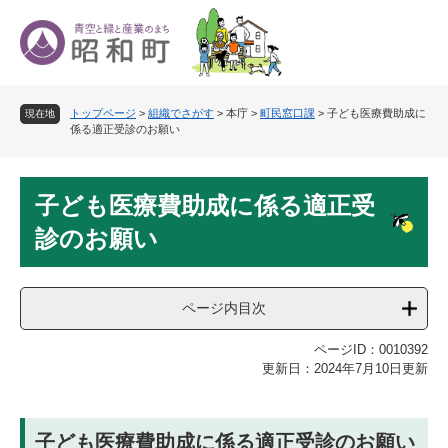
ペ
メ
ー
ニ
ジ
ュ
の
ー
先
を
トップページ
>
組織でさがす
>
本庁
>
町民窓口課
>
子ども医療費助成に
頭
飛
現在地
係る適正受診のお願い
で
ば
す
し
。
て
本
本
子ども医療費助成に係る適正受
文
文
診のお願い
へ
ページ内目次
ページID：0010392
更新日：2024年7月10日更新
子ども医療費助成に係る適正受診のお願い