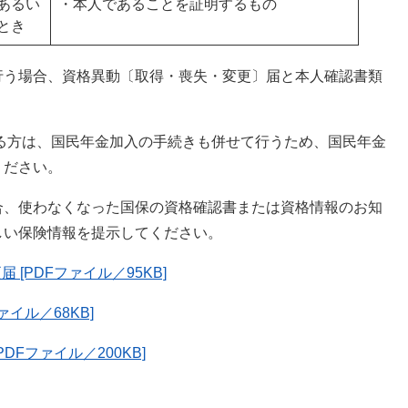
あるい
・本人であることを証明するもの
とき
行う場合、資格異動〔取得・喪失・変更〕届と本人確認書類
れる方は、国民年金加入の手続きも併せて行うため、国民年金
ください。
合、使わなくなった国保の資格確認書または資格情報のお知
しい保険情報を提示してください。
[PDFファイル／95KB]
イル／68KB]
Fファイル／200KB]