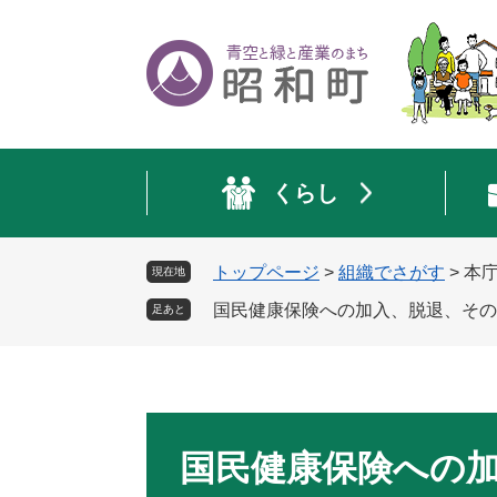
ペ
メ
ー
ニ
ジ
ュ
の
ー
先
を
頭
飛
で
ば
くらし
す
し
。
て
本
トップページ
>
組織でさがす
>
本
現在地
文
へ
国民健康保険への加入、脱退、その
足あと
本
文
国民健康保険への