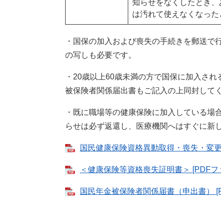
知らせをなくしたとき、
は汚れて使えなくなった
・国保の加入および喪失の手続きを郵送で
の写しも必要です。
・20歳以上60歳未満の方で国保に加入さ
被保険者関係届出書もご記入の上同封して
・既に職場等の健康保険に加入している場
らせは必ず返還し、医療機関へはすぐに新
国民健康保険資格異動取得・喪失・変更届 
＜健康保険等資格喪失証明書＞ [PDFファ
国民年金被保険者関係届書（申出書） [PD