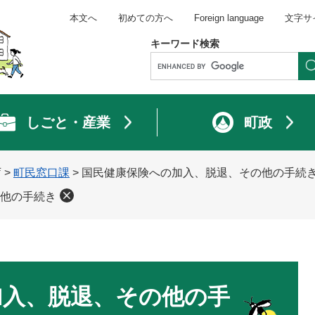
本文へ
初めての方へ
Foreign language
文字サ
キーワード検索
しごと・産業
町政
庁
>
町民窓口課
>
国民健康保険への加入、脱退、その他の手続
他の手続き
加入、脱退、その他の手