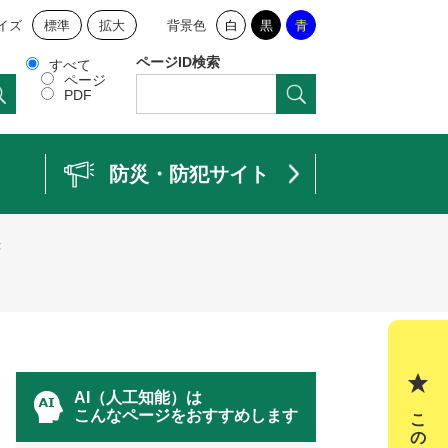
イズ
標準
拡大
背景色
白
黒
青
ページID検索
すべて
ページ
PDF
防災・防犯サイト
き
AI（人工知能）は
こんなページをおすすめします