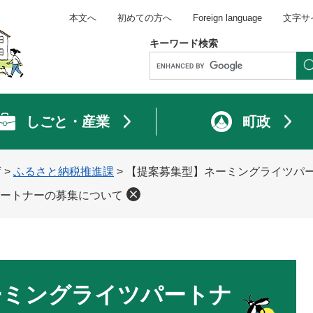
本文へ
初めての方へ
Foreign language
文字サ
キーワード検索
しごと・産業
町政
庁
>
ふるさと納税推進課
>
【提案募集型】ネーミングライツパ
ートナーの募集について
ーミングライツパートナ