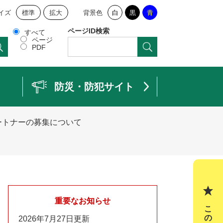
イズ
標準
拡大
背景色
白
黒
青
ページID検索
すべて
ページ
PDF
防災・防犯サイト
ートナーの募集について
重要なお知らせ
2026年7月27日更新