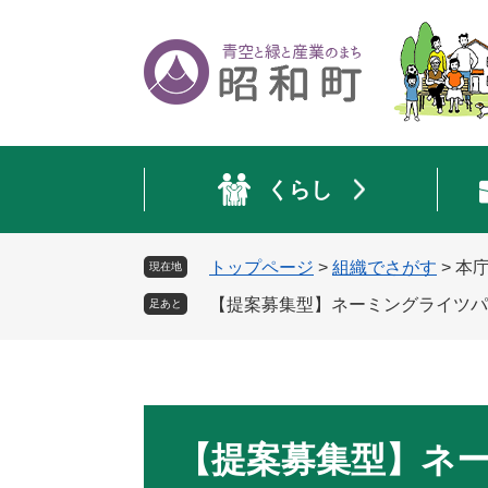
ペ
メ
ー
ニ
ジ
ュ
の
ー
先
を
頭
飛
で
ば
くらし
す
し
。
て
本
トップページ
>
組織でさがす
>
本
現在地
文
へ
【提案募集型】ネーミングライツパ
足あと
本
文
【提案募集型】ネ