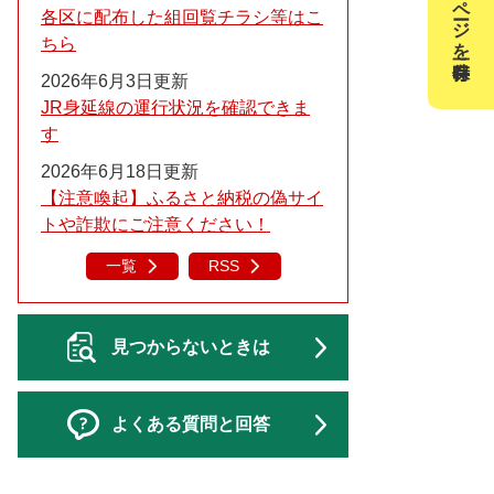
このページを一時保存
各区に配布した組回覧チラシ等はこ
ちら
2026年6月3日更新
JR身延線の運行状況を確認できま
す
2026年6月18日更新
【注意喚起】ふるさと納税の偽サイ
トや詐欺にご注意ください！
一覧
RSS
見つからないときは
よくある質問と回答