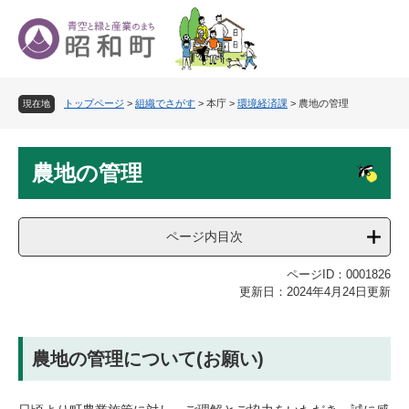
ペ
メ
ー
ニ
ジ
ュ
の
ー
先
を
トップページ
>
組織でさがす
>
本庁
>
環境経済課
>
農地の管理
頭
飛
現在地
で
ば
す
し
本
。
て
農地の管理
文
本
文
へ
ページ内目次
ページID：0001826
更新日：2024年4月24日更新
農地の管理について(お願い)