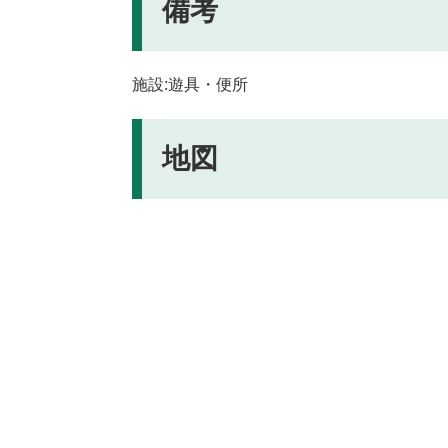
備考
施設:遊具・便所
地図