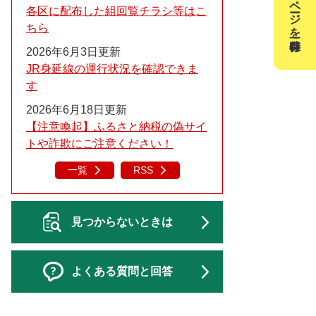
このページを一時保存
各区に配布した組回覧チラシ等はこ
ちら
2026年6月3日更新
JR身延線の運行状況を確認できま
す
2026年6月18日更新
【注意喚起】ふるさと納税の偽サイ
トや詐欺にご注意ください！
一覧
RSS
見つからないときは
よくある質問と回答