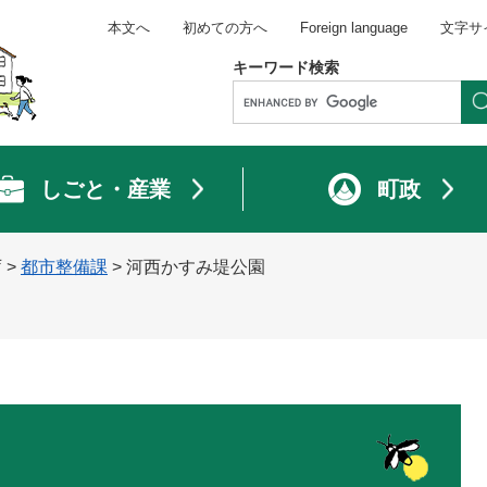
本文へ
初めての方へ
Foreign language
文字サ
キーワード検索
しごと・産業
町政
庁
>
都市整備課
>
河西かすみ堤公園