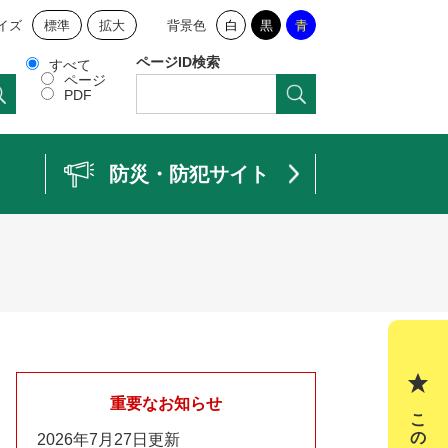
イズ
標準
拡大
背景色
白
黒
青
ページID検索
すべて
ページ
PDF
防災・防犯サイト
重要なお知らせ
2026年7月27日更新