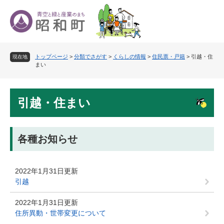
ペ
メ
ー
ニ
ジ
ュ
の
ー
先
を
トップページ
>
分類でさがす
>
くらしの情報
>
住民票・戸籍
>
引越・住
頭
飛
現在地
まい
で
ば
す
し
。
て
本
本
引越・住まい
文
文
へ
各種お知らせ
2022年1月31日更新
引越
2022年1月31日更新
住所異動・世帯変更について