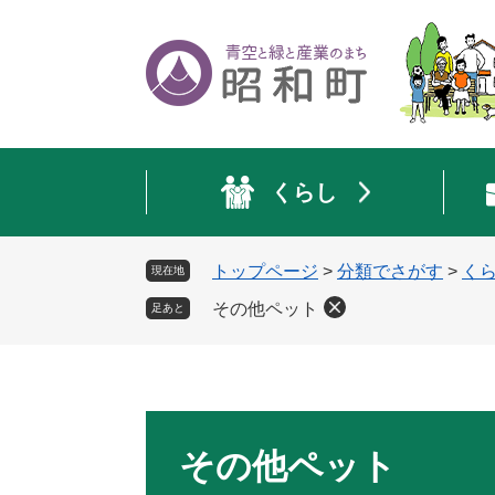
ペ
メ
ー
ニ
ジ
ュ
の
ー
先
を
頭
飛
で
ば
くらし
す
し
。
て
本
トップページ
>
分類でさがす
>
く
現在地
文
へ
その他ペット
足あと
本
文
その他ペット