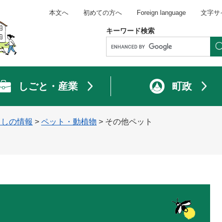
本文へ
初めての方へ
Foreign language
文字サ
キーワード検索
しごと・産業
町政
らしの情報
>
ペット・動植物
>
その他ペット