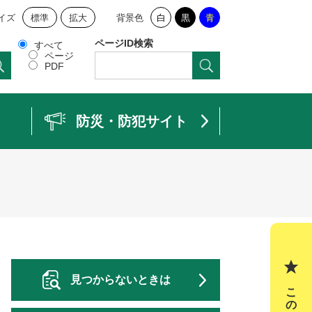
イズ
標準
拡大
背景色
白
黒
青
ページID検索
すべて
ページ
PDF
防災・防犯サイト
見つからないときは