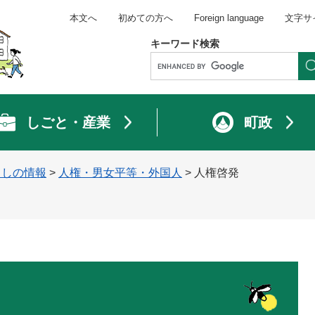
本文へ
初めての方へ
Foreign language
文字サ
キーワード検索
しごと・産業
町政
らしの情報
>
人権・男女平等・外国人
>
人権啓発