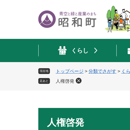
ペ
メ
ー
ニ
ジ
ュ
の
ー
先
を
頭
飛
で
ば
くらし
す
し
。
て
本
トップページ
>
分類でさがす
>
く
現在地
文
へ
人権啓発
足あと
本
文
人権啓発