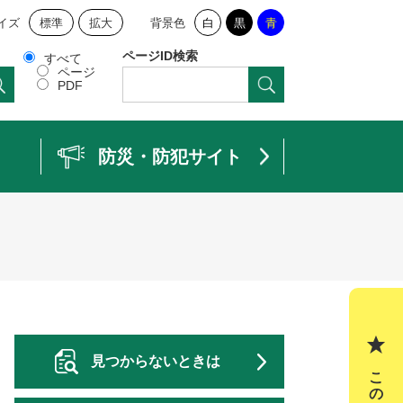
イズ
標準
拡大
背景色
白
黒
青
ページID検索
すべて
ページ
PDF
防災・防犯サイト
見つからないときは