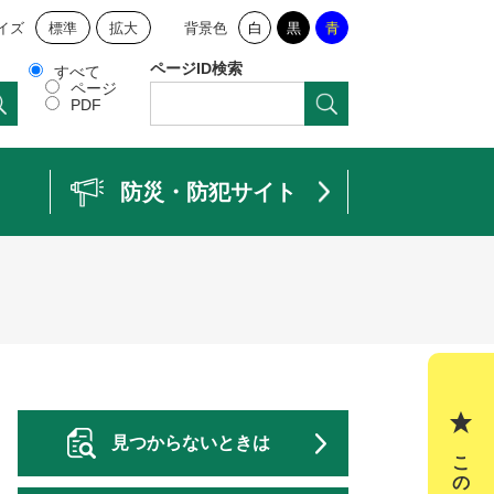
イズ
標準
拡大
背景色
白
黒
青
ページID検索
すべて
ページ
PDF
防災・防犯サイト
見つからないときは