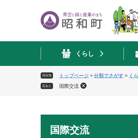
ペ
メ
ー
ニ
ジ
ュ
の
ー
先
を
頭
飛
で
ば
くらし
す
し
。
て
本
トップページ
>
分類でさがす
>
く
現在地
文
へ
国際交流
足あと
本
文
国際交流