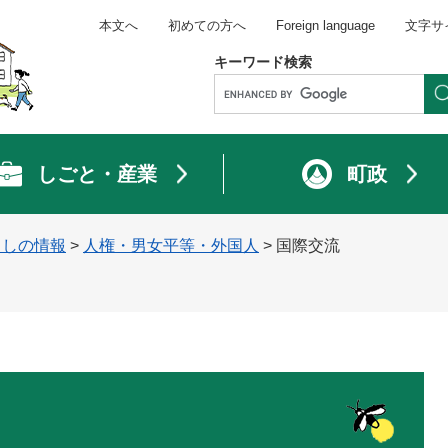
本文へ
初めての方へ
Foreign language
文字サ
キーワード検索
しごと・産業
町政
らしの情報
>
人権・男女平等・外国人
>
国際交流