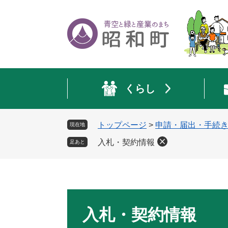
ペ
メ
ー
ニ
ジ
ュ
の
ー
先
を
頭
飛
で
ば
くらし
す
し
。
て
本
トップページ
>
申請・届出・手続
現在地
文
へ
入札・契約情報
足あと
本
文
入札・契約情報