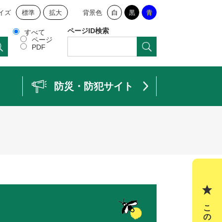
イズ
標準
拡大
背景色
白
黒
青
ページID検索
すべて
ページ
PDF
防災・防犯サイト