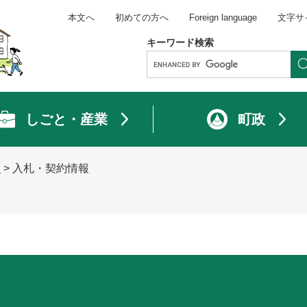
本文へ
初めての方へ
Foreign language
文字サ
キーワード検索
しごと・産業
町政
き
>
入札・契約情報