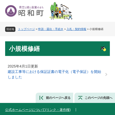
ペ
メ
ー
ニ
ジ
ュ
の
ー
先
を
トップページ
>
申請・届出・手続き
>
入札・契約情報
>
小規模修繕
頭
飛
現在地
で
ば
す
し
本
。
て
小規模修繕
文
本
文
へ
2025年4月1日更新
建設工事等における保証証書の電子化（電子保証）を開始
しました
前のページへ戻る
このページの先頭へ
公式ホームページについて(リンク・著作権)