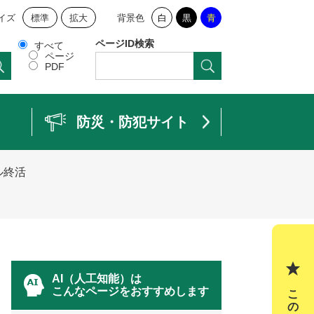
イズ
標準
拡大
背景色
白
黒
青
ページID検索
すべて
ページ
PDF
防災・防犯サイト
ル終活
AI（人工知能）は
こんなページをおすすめします