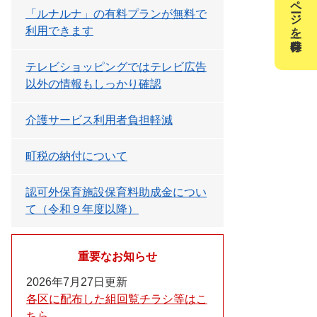
このページを一時保存
「ルナルナ」の有料プランが無料で
利用できます
テレビショッピングではテレビ広告
以外の情報もしっかり確認
介護サービス利用者負担軽減
町税の納付について
認可外保育施設保育料助成金につい
て（令和９年度以降）
重要なお知らせ
2026年7月27日更新
各区に配布した組回覧チラシ等はこ
ちら