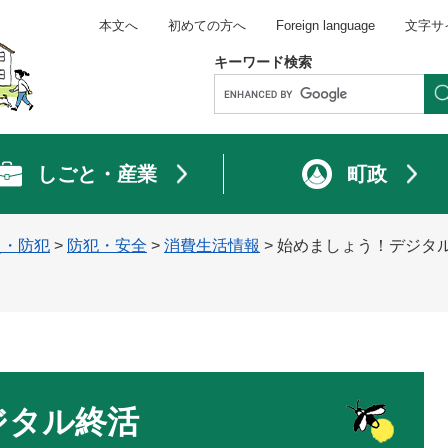
本文へ
初めての方へ
Foreign language
文字サ
キーワード検索
しごと・産業
町政
災・防犯
>
防犯・安全
>
消費生活情報
>
始めましょう！デジタ
ジタル終活