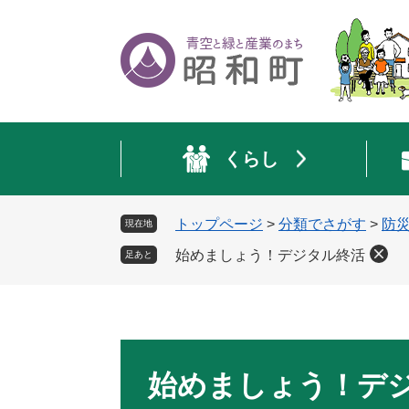
ペ
メ
ー
ニ
ジ
ュ
の
ー
先
を
頭
飛
で
ば
くらし
す
し
。
て
本
トップページ
>
分類でさがす
>
防
現在地
文
へ
始めましょう！デジタル終活
足あと
本
文
始めましょう！デ