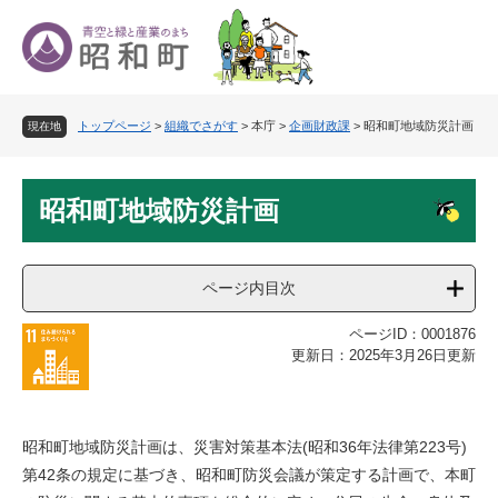
ペ
メ
ー
ニ
ジ
ュ
の
ー
先
を
トップページ
>
組織でさがす
>
本庁
>
企画財政課
>
昭和町地域防災計画
頭
飛
現在地
で
ば
す
し
本
。
て
昭和町地域防災計画
文
本
文
へ
ページ内目次
ページID：0001876
更新日：2025年3月26日更新
昭和町地域防災計画は、災害対策基本法(昭和36年法律第223号)
第42条の規定に基づき、昭和町防災会議が策定する計画で、本町