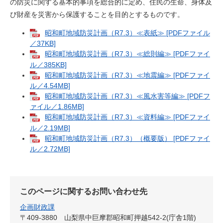
の防災に関する基本的事項を総合的に定め、住民の生命、身体及
び財産を災害から保護することを目的とするものです。
昭和町地域防災計画（R7.3）≪表紙≫ [PDFファイル
／37KB]
昭和町地域防災計画（R7.3）≪総則編≫ [PDFファイ
ル／385KB]
昭和町地域防災計画（R7.3）≪地震編≫ [PDFファイ
ル／4.54MB]
昭和町地域防災計画（R7.3）≪風水害等編≫ [PDFフ
ァイル／1.86MB]
昭和町地域防災計画（R7.3）≪資料編≫ [PDFファイ
ル／2.19MB]
昭和町地域防災計画（R7.3）（概要版） [PDFファイ
ル／2.72MB]
このページに関するお問い合わせ先
企画財政課
〒409-3880
山梨県中巨摩郡昭和町押越542-2(庁舎1階)