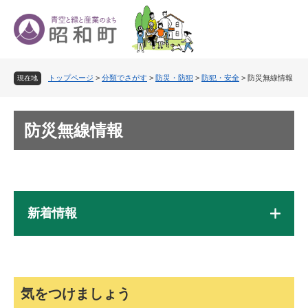
ペ
メ
ー
ニ
ジ
ュ
の
ー
先
を
トップページ
>
分類でさがす
>
防災・防犯
>
防犯・安全
>
防災無線情報
頭
飛
現在地
で
ば
す
し
本
。
て
防災無線情報
文
本
文
へ
新着情報
気をつけましょう