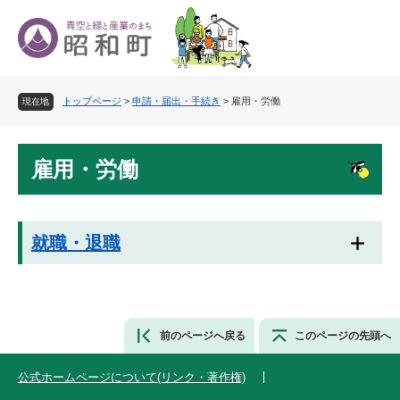
ペ
メ
ー
ニ
ジ
ュ
の
ー
先
を
トップページ
>
申請・届出・手続き
>
雇用・労働
頭
飛
現在地
で
ば
す
し
本
。
て
雇用・労働
文
本
文
へ
就職・退職
前のページへ戻る
このページの先頭へ
公式ホームページについて(リンク・著作権)