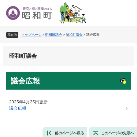
ペ
メ
ー
ニ
ジ
ュ
の
ー
先
を
トップページ
>
昭和町議会
>
昭和町議会
>
議会広報
頭
飛
現在地
で
ば
す
し
。
て
昭和町議会
本
文
へ
本
議会広報
文
2025年4月25日更新
議会広報
前のページへ戻る
このページの先頭へ