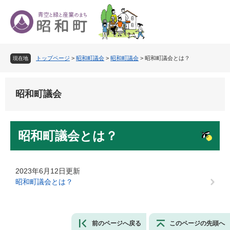
ペ
メ
ー
ニ
ジ
ュ
の
ー
先
を
トップページ
>
昭和町議会
>
昭和町議会
>
昭和町議会とは？
頭
飛
現在地
で
ば
す
し
。
て
昭和町議会
本
文
へ
本
昭和町議会とは？
文
2023年6月12日更新
昭和町議会とは？
前のページへ戻る
このページの先頭へ