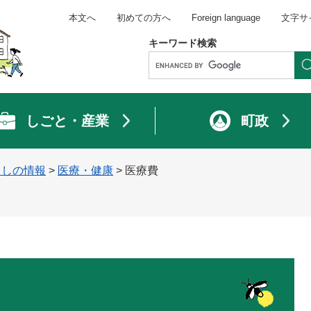
本文へ
初めての方へ
Foreign language
文字サ
キーワード検索
しごと・産業
町政
らしの情報
>
医療・健康
>
医療費