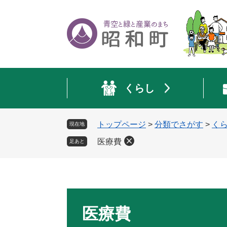
ペ
メ
ー
ニ
ジ
ュ
の
ー
先
を
頭
飛
で
ば
くらし
す
し
。
て
本
トップページ
>
分類でさがす
>
く
現在地
文
へ
医療費
足あと
本
文
医療費