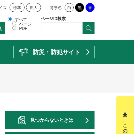
イズ
標準
拡大
背景色
白
黒
青
ページID検索
すべて
ページ
PDF
防災・防犯サイト
見つからないときは